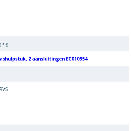
ging
shulpstuk, 2 aansluitingen EC010954
 RVS