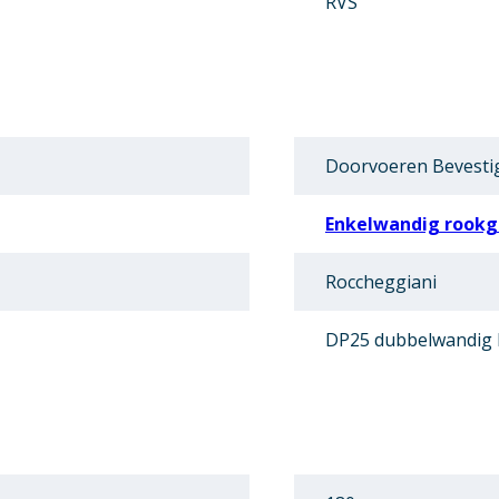
RVS
Doorvoeren Bevesti
Enkelwandig rookga
Roccheggiani
DP25 dubbelwandig