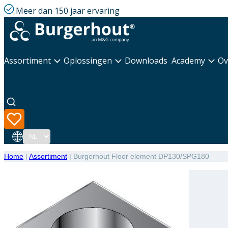
Meer dan 150 jaar ervaring
Assortiment
Oplossingen
Downloads
Academy
Ov
Taal
Home
|
Assortiment
|
Burgerhout Floor element DP130/SPG180