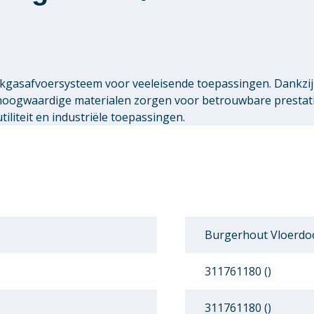
gasafvoersysteem voor veeleisende toepassingen. Dankzij 
 hoogwaardige materialen zorgen voor betrouwbare presta
liteit en industriële toepassingen.
Burgerhout Vloerd
311761180 ()
311761180 ()