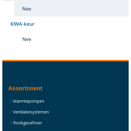
Nee
KIWA-keur
Nee
Assortiment
Warmtepompen
Ventilatiesystemen
Rookgasafvoer