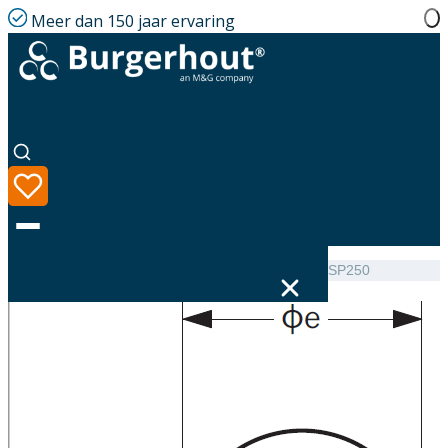
Meer dan 150 jaar ervaring
Home
|
Assortiment
|
Burgerhout Wallband DP200/SP250
Taal
Assortiment
Oplossingen