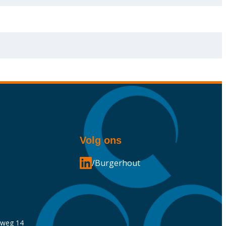
Volg ons
/Burgerhout
nweg 14