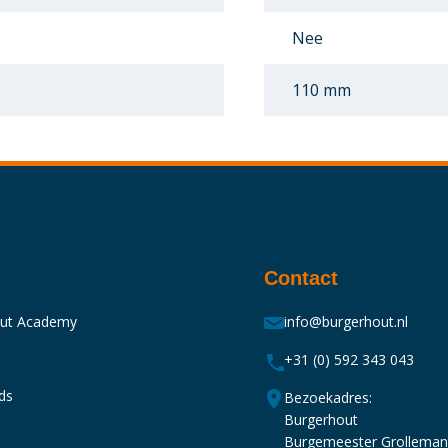
Nee
110 mm
Contact
out Academy
info@burgerhout.nl
+31 (0) 592 343 043
ds
Bezoekadres:
Burgerhout
Burgemeester Grollema