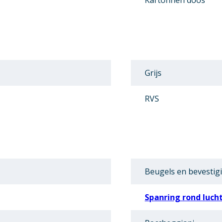
Kartonnen doos
Grijs
RVS
Beugels en bevestig
Spanring rond luch