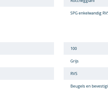
Roccheggiani
SPG enkelwandig RV
100
Grijs
RVS
Beugels en bevestig