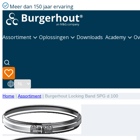
Meer dan 150 jaar ervaring
Assortiment
Oplossingen
Downloads
Academy
Ov
Taal
Home
|
Assortiment
|
Burgerhout Locking Band SPG d.100