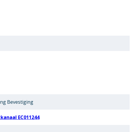
ing Bevestiging
tkanaal EC011244