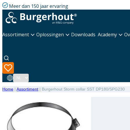
Meer dan 150 jaar ervaring
Assortiment
Oplossingen
Downloads
Academy
Ov
Taal
Home
|
Assortiment
|
Burgerhout Storm collar SST DP180/SPG230