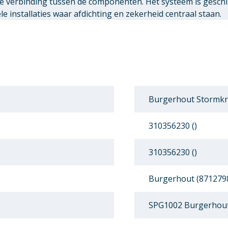
ge verbinding tussen de componenten. Het systeem is gesch
 installaties waar afdichting en zekerheid centraal staan.
Burgerhout Stormk
310356230 ()
310356230 ()
Burgerhout (871279
SPG1002 Burgerhou