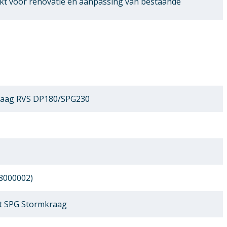
ikt voor renovatie en aanpassing van bestaande
raag RVS DP180/SPG230
8000002)
t SPG Stormkraag