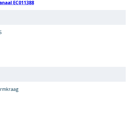
anaal EC011388
S
ormkraag