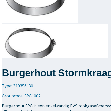
Burgerhout Stormkraa
Type: 310356130
Groupcode:
SPG1002
Burgerhout SPG is een enkelwandig RVS rookgasafvoersys