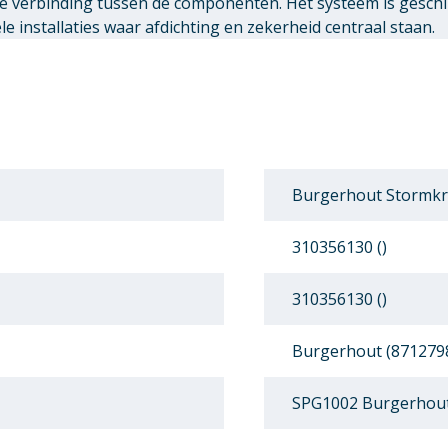
ge verbinding tussen de componenten. Het systeem is gesch
 installaties waar afdichting en zekerheid centraal staan.
Burgerhout Stormk
310356130 ()
310356130 ()
Burgerhout (871279
SPG1002 Burgerhou