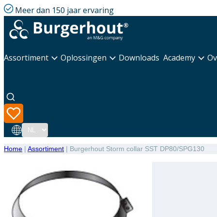
Meer dan 150 jaar ervaring
Assortiment
Oplossingen
Downloads
Academy
Ov
Taal
Home
|
Assortiment
|
Burgerhout Storm collar SST DP80/SPG130