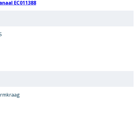
anaal EC011388
S
ormkraag