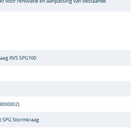
ikt voor renovatie en aanpassing van bestaande
raag RVS SPG100
8000002)
t SPG Stormkraag