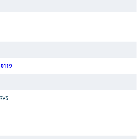
10119
 RVS