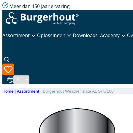
Meer dan 150 jaar ervaring
Assortiment
Oplossingen
Downloads
Academy
Ov
Taal
Home
|
Assortiment
|
Burgerhout Weather slate AL SPG100