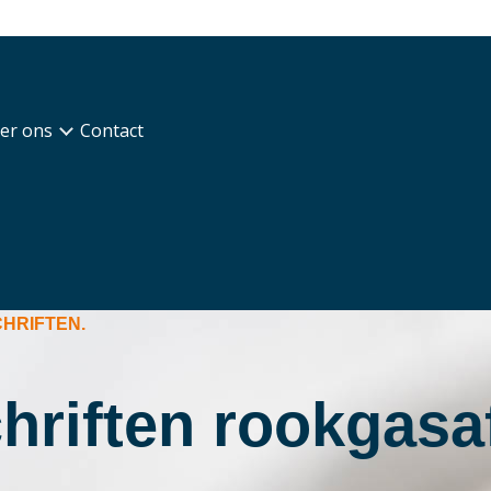
er ons
Contact
HRIFTEN.
schriften rookga