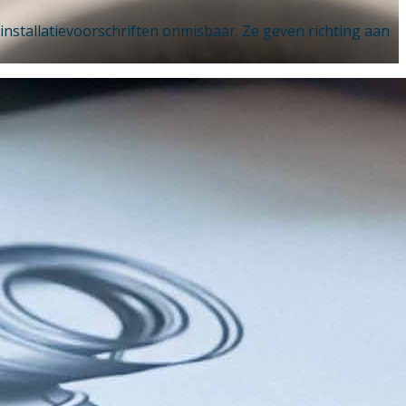
stallatievoorschriften onmisbaar. Ze geven richting aan