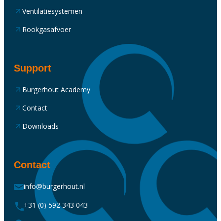
Ventilatiesystemen
Rookgasafvoer
Support
Burgerhout Academy
Contact
Downloads
Contact
info@burgerhout.nl
+31 (0) 592 343 043