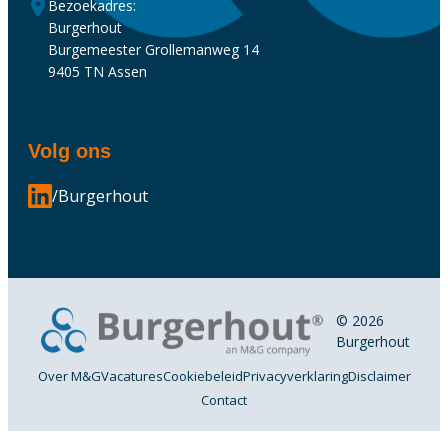
Bezoekadres:
Burgerhout
Burgemeester Grollemanweg 14
9405 TN Assen
Volg ons
/Burgerhout
© 2026
Burgerhout
Over M&G
Vacatures
Cookiebeleid
Privacyverklaring
Disclaimer
Contact